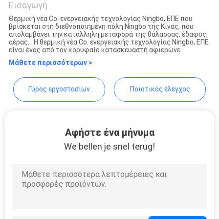
Εισαγωγή
PRIVACY
Θερμική νέα Co. ενεργειακής τεχνολογίας Ningbo, ΕΠΕ που
POLICY
βρίσκεται στη διεθνοποιημένη πόλη Ningbo της Κίνας, που
Ningbo Thermal New energy
απολαμβάνει την κατάλληλη μεταφορά της θάλασσας, έδαφος,
αέρας. Η θερμική νέα Co. ενεργειακής τεχνολογίας Ningbo, ΕΠΕ
Technology co.,ltd
είναι ένας από τον κορυφαίο κατασκευαστή αφιερώνε
Μάθετε περισσότερων >
Γύρος εργοστασίων
Ποιοτικός έλεγχος
Αφήστε ένα μήνυμα
We bellen je snel terug!