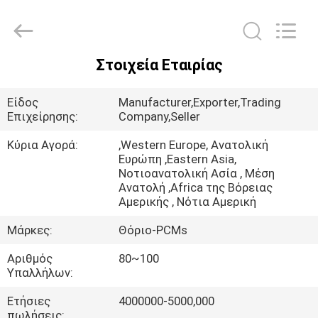
Thermal
New
energy
Technology
co.,ltd.
All
Στοιχεία Εταιρίας
Rights
ΣΠΊΤΙ
Reserved.
Είδος
Manufacturer,Exporter,Trading
ΠΡΟΪΌΝΤΑ
Επιχείρησης:
Company,Seller
Κύρια Αγορά:
,Western Europe, Ανατολική
Ευρώπη ,Eastern Asia,
ΠΕΡΊΠΟΥ
Νοτιοανατολική Ασία , Μέση
ΕΜΕΊΣ
Ανατολή ,Africa της Βόρειας
Αμερικής , Νότια Αμερική
Μάρκες:
Θόριο-PCMs
ΓΎΡΟΣ
ΕΡΓΟΣΤΑΣΊΩΝ
Αριθμός
80~100
Υπαλλήλων:
ΠΟΙΟΤΙΚΌΣ
Ετήσιες
4000000-5000,000
πωλήσεις: