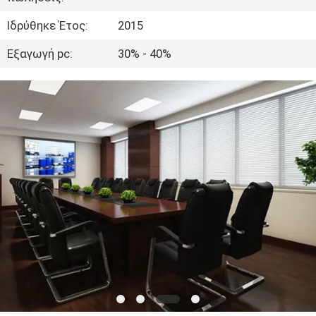
ΈΛΕΓΧΟΣ
Ιδρύθηκε Έτος:
2015
ΜΑΣ
Εξαγωγή pc:
30% - 40%
ΕΛΆΤΕ
ΣΕ
ΕΠΑΦΉ
ΜΕ
ΕΙΔΉΣΕΙΣ
ΠΕΡΙΠΤΏΣΕΙΣ
SITEMAP