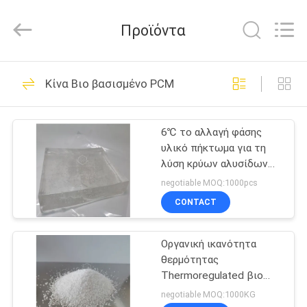
Thermal
New
energy
Προϊόντα
Technology
co.,ltd.
All
Rights
ΣΠΊΤΙ
Reserved.
9
Κίνα Βιο βασισμένο PCM
Βιο βασισμένο PCM
ΠΡΟΪΌΝΤΑ
6℃ το αλλαγή φάσης
υλικό πήκτωμα για τη
ΠΕΡΊΠΟΥ
λύση κρύων αλυσίδων
ΕΜΕΊΣ
εξασφαλίζει σταθερή
negotiable MOQ:1000pcs
συνεπή θερμοκρασία
CONTACT
χωρίς ξηρό πάγο
11
ΓΎΡΟΣ
Τοποθετημένο σε
Οργανική ικανότητα
ΕΡΓΟΣΤΑΣΊΩΝ
θερμότητας
κάψα PCM
Thermoregulated βιο
ΠΟΙΟΤΙΚΌΣ
βασισμένη αλλαίδα
negotiable MOQ:1000KG