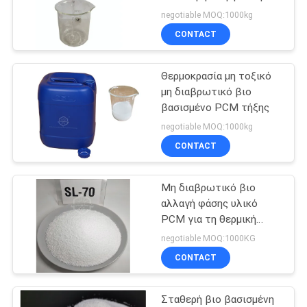
PRIVACY
αποθήκευση βιο
negotiable MOQ:1000kg
βασισμένο PCM
POLICY
CONTACT
9
Πολυμερές σώμα
Θερμοκρασία μη τοξικό
μη διαβρωτικό βιο
PCM
βασισμένο PCM τήξης
negotiable MOQ:1000kg
CONTACT
Μη διαβρωτικό βιο
7
αλλαγή φάσης υλικό
PCM για τη θερμική
Κρύα αλυσίδα PCM
ενεργειακή αποθήκευση
negotiable MOQ:1000KG
CONTACT
Σταθερή βιο βασισμένη