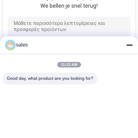
We bellen je snel terug!
6
Ψύξη μπαταριών
PCM
sales
11:23 AM
9
Good day, what product are you looking for?
Δροσίζοντας
Λαϊκή κατηγορία
Όλα
πακέτα PCM
Τοποθετημένο Σε 
Βιο Βασισμένο PCM
Κάψα PCM
Microencapsulated 
Σκόνη PCM
PCM