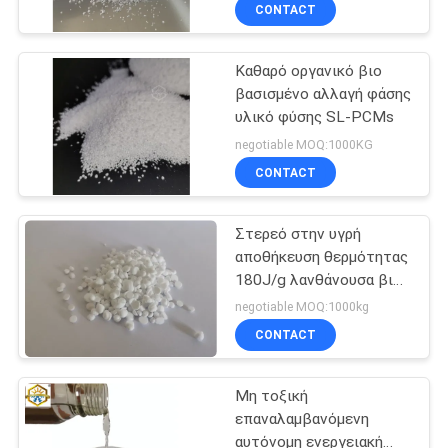
φάσης υλική υψηλή
ΈΛΕΓΧΟΣ
CONTACT
Καθαρό οργανικό βιο
ΜΑΣ
9
βασισμένο αλλαγή φάσης
ΕΛΆΤΕ
υλικό φύσης SL-PCMs
Microencapsulated
ΣΕ
negotiable MOQ:1000KG
PCM
ΕΠΑΦΉ
CONTACT
ΜΕ
Στερεό στην υγρή
αποθήκευση θερμότητας
ΕΙΔΉΣΕΙΣ
180J/g λανθάνουσα βιο
8
βασισμένο PCM
negotiable MOQ:1000kg
ΠΕΡΙΠΤΏΣΕΙΣ
CONTACT
Σκόνη PCM
Μη τοξική
SITEMAP
επαναλαμβανόμενη
αυτόνομη ενεργειακή