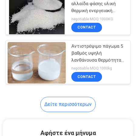
αλλαίδα φάσης υλική
θερμική ενεργειακή
4
αποθήκευση
negotiable MOQ:1000KG
θερμοκρασίας
Αγκαλιάστε
CONTACT
στοργικά τα
Αντιστρέψιμο πάγωμα 5
κατοικίδια ζώα
βαθμός υψηλή
λανθάνουσα θερμότητα
μαξιλαριών
βιο βασισμένο PCM
negotiable MOQ:1000kg
θερμότητας
CONTACT
4
Κούπα καφέ
ελέγχου
Δείτε περισσότερων
θερμοκρασίας
Αφήστε ένα μήνυμα