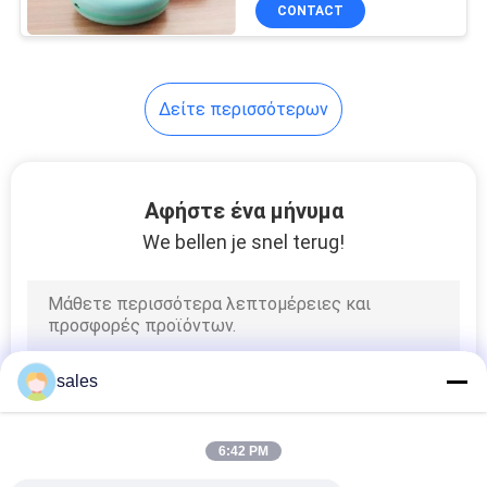
ΈΛΕΓΧΟΣ
CONTACT
ΜΑΣ
Δείτε περισσότερων
ΕΛΆΤΕ
ΣΕ
ΕΠΑΦΉ
Αφήστε ένα μήνυμα
ΜΕ
We bellen je snel terug!
ΕΙΔΉΣΕΙΣ
ΠΕΡΙΠΤΏΣΕΙΣ
sales
SITEMAP
6:42 PM