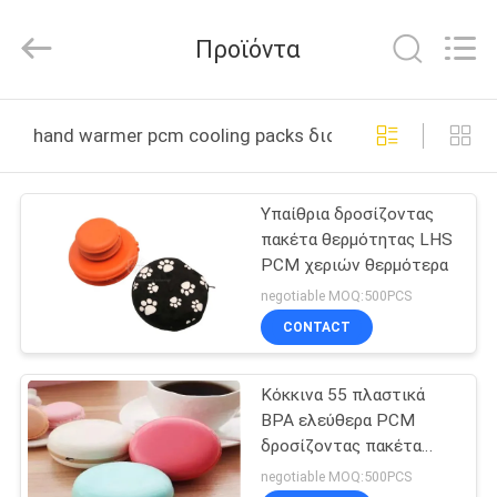
Thermal
New
energy
Προϊόντα
Technology
co.,ltd.
All
Rights
ΣΠΊΤΙ
Reserved.
hand warmer pcm cooling packs διαδικτυακή κατασκε
ΠΡΟΪΌΝΤΑ
Υπαίθρια δροσίζοντας
πακέτα θερμότητας LHS
ΠΕΡΊΠΟΥ
PCM χεριών θερμότερα
ΕΜΕΊΣ
negotiable MOQ:500PCS
CONTACT
ΓΎΡΟΣ
Κόκκινα 55 πλαστικά
ΕΡΓΟΣΤΑΣΊΩΝ
BPA ελεύθερα PCM
δροσίζοντας πακέτα
ΠΟΙΟΤΙΚΌΣ
βαθμού
negotiable MOQ:500PCS