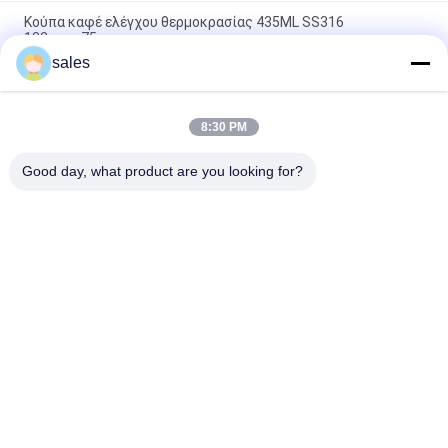
Κούπα καφέ ελέγχου θερμοκρασίας 435ML SS316
132mmx75mm
sales
Ανοξείδωτο 210mm κούπα καφέ ελέγχου θερμοκρασίας HC
PCMs
8:30 PM
Μπλε κούπα καφέ ελέγχου θερμοκρασίας
113mmx85mmx107mm 44g
Good day, what product are you looking for?
Λαϊκή κατηγορία
Όλα
Τοποθετημένο Σε 
Βιο Βασισμένο PCM
Κάψα PCM
Microencapsulated 
Σκόνη PCM
PCM
Πολυμερές Σώμα 
Κρύα Αλυσίδα PCM
PCM
Αγκαλιάστε 
Κούπα Καφέ 