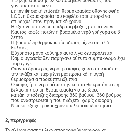
Υψηλής επίδοσης υλικό πυρήνων μόνωσης που
γονιμοποιείται κενό
με την ψηφιακή επίδειξη θερμοκρασίας οθόνης αφής
LCD, η θερμοκρασία του καφέ/το τσάι μπορεί να
επιδειχθεί στον πραγματικό χρόνο
Η έξυπνη αυτόνομη επίδραση ψύξης μπορεί να δει
Καυτός καφές ποτών ή βρασμένο νερό γρήγορα σε 3
λεπτά
Η βρασμένη θερμοκρασία ύδατος ρίχνει σε 57,5
Κέλσιος
Εύχρηστο μόνο κούνημα αυτό λίγα δευτερόλεπτα
Καμία υγρασία δεν παρήγαγε ούτε το συμπύκνωμα έχει
παραγάγει
Όταν το δροσερός νερό ή ο καφές χύνει στην κούπα,
την τινάζει και περιμένει μια πρακτικά, η υγρή
θερμοκρασία προκύπτει έξυπνα
Ο καφές ή το νερό μέσα στην κούπα θα κρατήσει στη
βέλτιστη πόσιμη θερμοκρασία για τις ώρες
καπάκι απόδειξης διαρροής 360 βαθμού, 360 βαθμός
που αναστρέφεται ή που τινάζεται χωρίς διαρροή
Νέα και έξοχη, μακροχρόνια τελευταία ιδιοκτησία
2, περιγραφές
Τα αλλαγή φάσης υλικά απορροφούν γρήγορα και