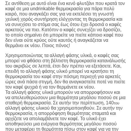
Σε αντίθεση με αυτό είναι ένα κενό φλυτζάνι που κρατά τον
καφέ σε μια undrinkable θερμοκρασία για πάρα πολύ
καιρό, που αναγκάζει σας για να εκτελέσει τη γνωστή
χειλική χορός-συντήρηση ελέγχοντας τη θερμοκρασία και
να συνεχίσει το στόμα σας έως ότου έχει δροσιά ο καφές
αρκετούς να πιει. Κατόπιν ο καφές συνεχίζει να δροσίζει,
το οποίο σημαίνει ότι μπορείτε να πιείτε κάποιο καφέ που
δεν είναι ούτε κρύος ούτε καυτός ή αναγκάζεται να
θερμάνει εκ νέου. Ποιος πόνος!
Χρησιμοποιώντας τα αλλαγή φάσης υλικά, ο καφές σας
μπορεί να φθάσει στη βέλτιστη θερμοκρασία κατανάλωσής
του ακριβώς σε λεπτά, έτσι δεν πρέπει να εξετάσετε. Και,
επειδή το αλλαγή φάσης υλικό μπορεί να κρατήσει τη
θερμοκρασία του καφέ στην πόσιμη περιοχή για αρκετές
ώρες ανά πάσα στιγμή, δεν θα αναγκαστείτε ποτέ να πιείτε
τον καφέ ψυχρά ή να τον θερμάνετε εκ νέου.
Τα αλλαγή φάσης υλικά μπορούν να απορροφήσουν και
να απελευθερώσουν μια θερμότητα μεγάλου ποσού σε μια
σταθερή θερμοκρασία. Σε αυτήν την περίπτωση, 140
του
αλλαγή φάσης υλικού θα χρησιμοποιηθούν. Σε αυτήν την
θερμοκρασία, η απορρόφηση θερμότητας σταματά και
αρχίζετε να απολαμβάνετε τον καφέ. Το υλικό έχει
αποθηκεύσει μια ενέργεια θερμότητας μεγάλου ποσού
που μεταφέρει τη θερμότητα πίσω στον καφέ για να την