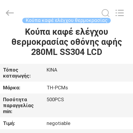
Thermal
New
energy
Technology
co.,ltd.
Κούπα καφέ ελέγχου θερμοκρασίας
All
Rights
Κούπα καφέ ελέγχου
ΣΠΊΤΙ
Reserved.
θερμοκρασίας οθόνης αφής
ΠΡΟΪΌΝΤΑ
280ML SS304 LCD
ΠΕΡΊΠΟΥ
Τόπος
ΚΙΝΑ
καταγωγής:
ΕΜΕΊΣ
Μάρκα:
TH-PCMs
ΓΎΡΟΣ
Ποσότητα
500PCS
παραγγελίας
ΕΡΓΟΣΤΑΣΊΩΝ
min:
Τιμή:
negotiable
ΠΟΙΟΤΙΚΌΣ