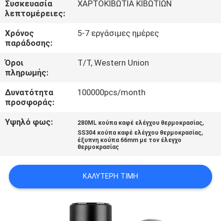
Συσκευασία
ΧΑΡΤΟΚΙΒΩΤΙΑ ΚΙΒΩΤΙΩΝ
ΈΛΕΓΧΟΣ
λεπτομέρειες:
Χρόνος
5-7 εργάσιμες ημέρες
ΜΑΣ
παράδοσης:
ΕΛΆΤΕ
Όροι
T/T, Western Union
ΣΕ
πληρωμής:
ΕΠΑΦΉ
Δυνατότητα
100000pcs/month
προσφοράς:
ΜΕ
Υψηλό φως:
,
280ML κούπα καφέ ελέγχου θερμοκρασίας
,
SS304 κούπα καφέ ελέγχου θερμοκρασίας
ΕΙΔΉΣΕΙΣ
έξυπνη κούπα 66mm με τον έλεγχο
θερμοκρασίας
ΠΕΡΙΠΤΏΣΕΙΣ
ΚΑΛΎΤΕΡΗ ΤΙΜΉ
SITEMAP