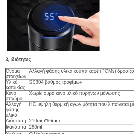
3, ιδιότητες
Όνομα
Αλλαγή φάσης υλικά κούπα καφέ (PCMs) δροσίζο
στοιχείων
Υλικό
SS304 βαθμός τροφίμων
κατοικίας
Κενό
Χωρίς ουρά κενό υλικό πυρήνων μόνωσης
στρώμα
Αλλαγή
HC υψηλή θερμική αγωγιμότητα που λιπαίνεται με
φάσης
υλικό
Διάσταση
210mm*66mm
Ικανότητα
280ml