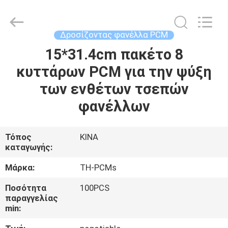
Thermal
New
energy
Technology
co.,ltd.
Δροσίζοντας φανέλλα PCM
All
Rights
15*31.4cm πακέτο 8
ΣΠΊΤΙ
Reserved.
κυττάρων PCM για την ψύξη
ΠΡΟΪΌΝΤΑ
των ενθέτων τσεπών
φανέλλων
ΠΕΡΊΠΟΥ
ΕΜΕΊΣ
Τόπος
ΚΙΝΑ
καταγωγής:
ΓΎΡΟΣ
Μάρκα:
TH-PCMs
ΕΡΓΟΣΤΑΣΊΩΝ
Ποσότητα
100PCS
παραγγελίας
min:
ΠΟΙΟΤΙΚΌΣ