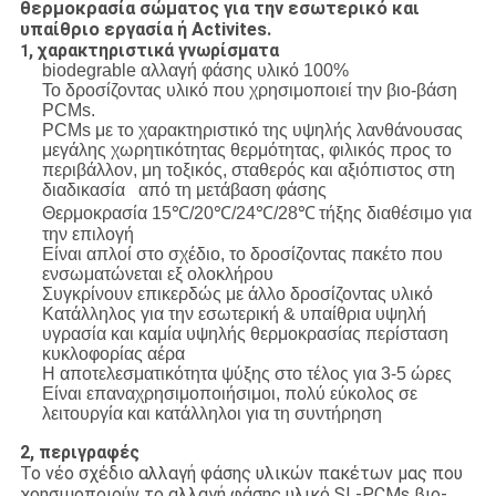
θερμοκρασία σώματος για την εσωτερικό και
υπαίθριο εργασία ή Activites.
, χαρακτηριστικά γνωρίσματα
1
biodegrable αλλαγή φάσης υλικό 100%
Το δροσίζοντας υλικό που χρησιμοποιεί την βιο-βάση
PCMs.
PCMs με το χαρακτηριστικό της υψηλής λανθάνουσας
μεγάλης χωρητικότητας θερμότητας, φιλικός προς το
περιβάλλον, μη τοξικός, σταθερός και αξιόπιστος στη
διαδικασία από τη μετάβαση φάσης
Θερμοκρασία 15℃/20℃/24
℃/28℃
τήξης διαθέσιμο για
την επιλογή
Είναι απλοί στο σχέδιο, το δροσίζοντας πακέτο που
ενσωματώνεται εξ ολοκλήρου
Συγκρίνουν επικερδώς με άλλο δροσίζοντας υλικό
Κατάλληλος για την εσωτερική & υπαίθρια υψηλή
υγρασία και καμία υψηλής θερμοκρασίας περίσταση
κυκλοφορίας αέρα
Η αποτελεσματικότητα ψύξης στο τέλος για 3-5 ώρες
Είναι επαναχρησιμοποιήσιμοι, πολύ εύκολος σε
λειτουργία και κατάλληλοι για τη συντήρηση
2, περιγραφές
Το νέο σχέδιο αλλαγή φάσης υλικών πακέτων μας που
χρησιμοποιούν το αλλαγή φάσης υλικό SL-PCMs βιο-