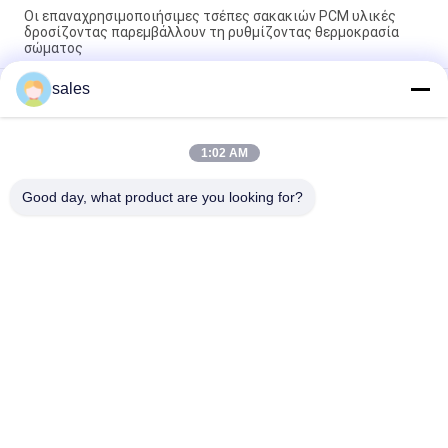
Οι επαναχρησιμοποιήσιμες τσέπες σακακιών PCM υλικές
δροσίζοντας παρεμβάλλουν τη ρυθμίζοντας θερμοκρασία
σώματος
sales
20℃/δροσίζοντας φανέλλα 8 υγρασίας PCM 68f υψηλή
πακέτο κυττάρων
350g δροσίζοντας σακάκια που ρυθμίζουν τις σακούλες
1:02 AM
θερμοκρασίας σώματος PCM στις σκληρές συνθήκες
εργασίας
Good day, what product are you looking for?
Λαϊκή κατηγορία
Όλα
Τοποθετημένο Σε 
Βιο Βασισμένο PCM
Κάψα PCM
Microencapsulated 
Σκόνη PCM
PCM
Πολυμερές Σώμα 
Κρύα Αλυσίδα PCM
PCM