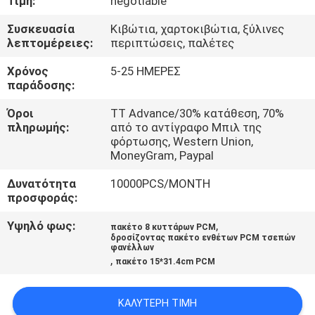
Τιμή:
negotiable
ΈΛΕΓΧΟΣ
Συσκευασία
Κιβώτια, χαρτοκιβώτια, ξύλινες
λεπτομέρειες:
περιπτώσεις, παλέτες
ΜΑΣ
Χρόνος
5-25 ΗΜΕΡΕΣ
ΕΛΆΤΕ
παράδοσης:
ΣΕ
Όροι
TT Advance/30% κατάθεση, 70%
ΕΠΑΦΉ
πληρωμής:
από το αντίγραφο Μπιλ της
φόρτωσης, Western Union,
ΜΕ
MoneyGram, Paypal
Δυνατότητα
10000PCS/MONTH
ΕΙΔΉΣΕΙΣ
προσφοράς:
Υψηλό φως:
,
πακέτο 8 κυττάρων PCM
ΠΕΡΙΠΤΏΣΕΙΣ
δροσίζοντας πακέτο ενθέτων PCM τσεπών
φανέλλων
,
πακέτο 15*31.4cm PCM
SITEMAP
ΚΑΛΎΤΕΡΗ ΤΙΜΉ