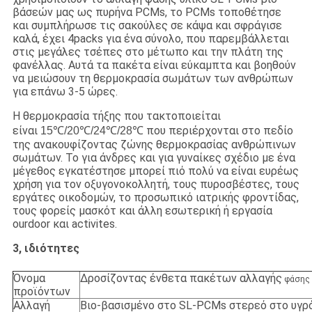
βάσεών μας ως πυρήνα PCMs, το PCMs τοποθέτησε
και συμπλήρωσε τις σακούλες σε κάψα και σφράγισε
καλά, έχει 4packs για ένα σύνολο, που παρεμβάλλεται
στις μεγάλες τσέπες στο μέτωπο και την πλάτη της
φανέλλας. Αυτά τα πακέτα είναι εύκαμπτα και βοηθούν
να μειώσουν τη θερμοκρασία σωμάτων των ανθρώπων
για επάνω 3-5 ώρες.
Η θερμοκρασία τήξης που τακτοποιείται
είναι
που περιέρχονται στο πεδίο
15℃/20℃/24℃/28℃
της ανακουφίζοντας ζώνης θερμοκρασίας ανθρώπινων
σωμάτων. Το για άνδρες και για γυναίκες σχέδιο με ένα
μέγεθος εγκατέστησε μπορεί πιό πολύ να είναι ευρέως
χρήση για τον οξυγονοκολλητή, τους πυροσβέστες, τους
εργάτες οικοδομών, το προσωπικό ιατρικής φροντίδας,
τους φορείς μασκότ και άλλη εσωτερική ή εργασία
ourdoor και activites.
3, ιδιότητες
Όνομα
Δροσίζοντας ένθετα πακέτων αλλαγής
φάσης
προϊόντων
Αλλαγή
Βιο-βασισμένο στο SL-PCMs στερεό στο υγρ