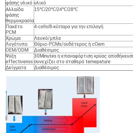
φάσης υλικό
υλικό
Αλλαίδα
15℃/20℃/24℃/28℃
φάσης
θερμοκρασία
Πακέτο
4-cells/8-κύτταρα για την επιλογή
PCM
Χρώμα
Λευκό/μπλε
Λογότυπο
Θόριο-PCMs/ουδέτερος ή cOem
OEM/ODM
Διαθέσιμος
Ψύξη
30Minutes η επαναφόρτιση κρύας αποθήκευσ
effectivenss
συνεχίζει στο σταθερό temepature
Δείγματα
Διαθέσιμος