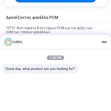
Δροσίζοντας φανέλλα PCM
15*31.4cm πακέτο 8 κυττάρων PCM για την ψύξη των
ενθέτων τσεπών φανέλλων
sales
Οι επαναχρησιμοποιήσιμες τσέπες σακακιών PCM υλικές
δροσίζοντας παρεμβάλλουν τη ρυθμίζοντας θερμοκρασία
σώματος
7:26 PM
20℃/δροσίζοντας φανέλλα 8 υγρασίας PCM 68f υψηλή
πακέτο κυττάρων
Good day, what product are you looking for?
Λαϊκή κατηγορία
Όλα
Τοποθετημένο Σε 
Βιο Βασισμένο PCM
Κάψα PCM
Microencapsulated 
Σκόνη PCM