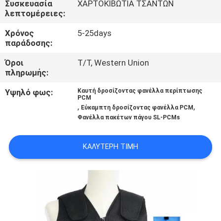
Συσκευασία
ΧΑΡΤΟΚΙΒΩΤΙΑ ΤΣΑΝΤΩΝ
ΈΛΕΓΧΟΣ
λεπτομέρειες:
Χρόνος
5-25days
ΜΑΣ
παράδοσης:
ΕΛΆΤΕ
Όροι
T/T, Western Union
ΣΕ
πληρωμής:
ΕΠΑΦΉ
Υψηλό φως:
Καυτή δροσίζοντας φανέλλα περίπτωσης
PCM
ΜΕ
,
,
Εύκαμπτη δροσίζοντας φανέλλα PCM
Φανέλλα πακέτων πάγου SL-PCMs
ΕΙΔΉΣΕΙΣ
ΚΑΛΎΤΕΡΗ ΤΙΜΉ
ΠΕΡΙΠΤΏΣΕΙΣ
SITEMAP