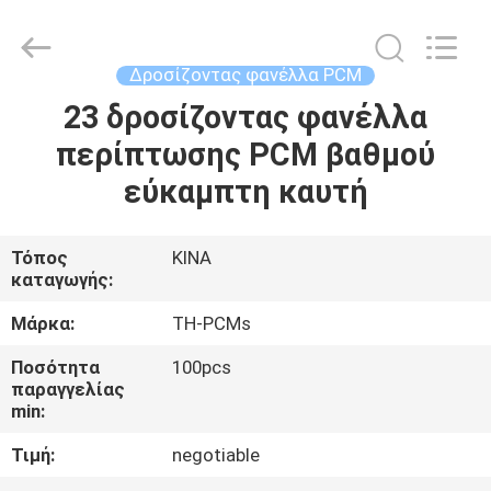
Thermal
New
energy
Technology
co.,ltd.
Δροσίζοντας φανέλλα PCM
All
Rights
23 δροσίζοντας φανέλλα
ΣΠΊΤΙ
Reserved.
περίπτωσης PCM βαθμού
ΠΡΟΪΌΝΤΑ
εύκαμπτη καυτή
ΠΕΡΊΠΟΥ
Τόπος
ΚΙΝΑ
καταγωγής:
ΕΜΕΊΣ
Μάρκα:
TH-PCMs
ΓΎΡΟΣ
Ποσότητα
100pcs
παραγγελίας
ΕΡΓΟΣΤΑΣΊΩΝ
min:
Τιμή:
negotiable
ΠΟΙΟΤΙΚΌΣ