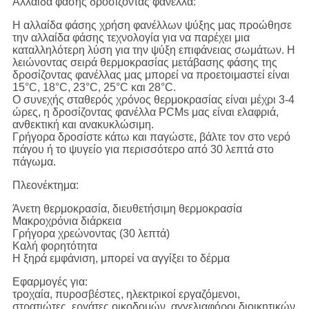
Αλλαίδα φάσης δροσίζοντας φανέλλα:
Η αλλαίδα φάσης χρήση φανέλλων ψύξης μας προώθησε
την αλλαίδα φάσης τεχνολογία για να παρέχει μια
καταλληλότερη λύση για την ψύξη επιφάνειας σωμάτων. Η
λειώνοντας σειρά θερμοκρασίας μετάβασης φάσης της
δροσίζοντας φανέλλας μας μπορεί να προετοιμαστεί είναι
15°C, 18°C, 23°C, 25°C και 28°C.
Ο συνεχής σταθερός χρόνος θερμοκρασίας είναι μέχρι 3-4
ώρες, η δροσίζοντας φανέλλα PCMs μας είναι ελαφριά,
ανθεκτική και ανακυκλώσιμη.
Γρήγορα δροσίστε κάτω και παγώστε, βάλτε τον στο νερό
πάγου ή το ψυγείο για περισσότερο από 30 λεπτά στο
πάγωμα.
Πλεονέκτημα:
Άνετη θερμοκρασία, διευθετήσιμη θερμοκρασία
Μακροχρόνια διάρκεια
Γρήγορα χρεώνοντας (30 λεπτά)
Καλή φορητότητα
Η ξηρά εμφάνιση, μπορεί να αγγίξει το δέρμα
Εφαρμογές για:
τροχαία, πυροσβέστες, ηλεκτρικοί εργαζόμενοι,
στρατιώτες, εργάτες οικοδομών, αγγελιαφόροι διοικητικών