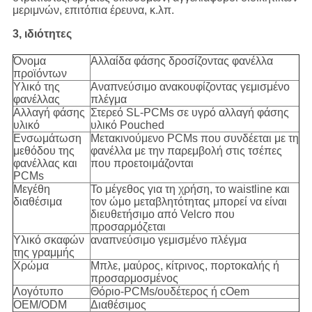
μεριμνών, επιτόπια έρευνα, κ.λπ.
3, ιδιότητες
Όνομα
Αλλαίδα φάσης δροσίζοντας φανέλλα
προϊόντων
Υλικό της
Αναπνεύσιμο ανακουφίζοντας γεμισμένο
φανέλλας
πλέγμα
Αλλαγή φάσης
Στερεό SL-PCMs σε υγρό αλλαγή φάσης
υλικό
υλικό Pouched
Ενσωμάτωση
Μετακινούμενο PCMs που συνδέεται με τη
μεθόδου της
φανέλλα με την παρεμβολή στις τσέπες
φανέλλας και
που προετοιμάζονται
PCMs
Μεγέθη
Το μέγεθος για τη χρήση, το waistline και
διαθέσιμα
τον ώμο μεταβλητότητας μπορεί να είναι
διευθετήσιμο από Velcro που
προσαρμόζεται
Υλικό σκαφών
αναπνεύσιμο γεμισμένο πλέγμα
της γραμμής
Χρώμα
Μπλε, μαύρος, κίτρινος, πορτοκαλής ή
προσαρμοσμένος
Λογότυπο
Θόριο-PCMs/ουδέτερος ή cOem
OEM/ODM
Διαθέσιμος