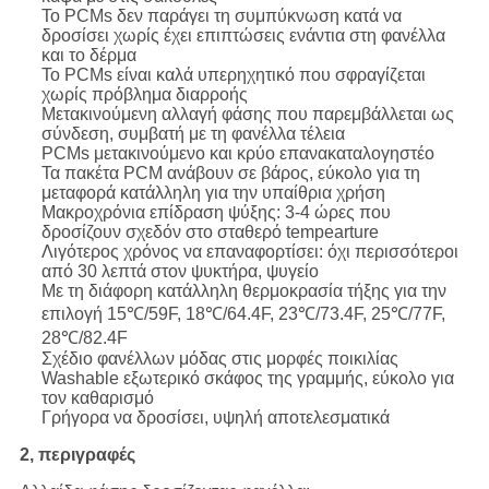
Το PCMs δεν παράγει τη συμπύκνωση κατά να
δροσίσει χωρίς έχει επιπτώσεις ενάντια στη φανέλλα
και το δέρμα
Το PCMs είναι καλά υπερηχητικό που σφραγίζεται
χωρίς πρόβλημα διαρροής
Μετακινούμενη αλλαγή φάσης που παρεμβάλλεται ως
σύνδεση, συμβατή με τη φανέλλα τέλεια
PCMs μετακινούμενο και κρύο επανακαταλογηστέο
Τα πακέτα PCM ανάβουν σε βάρος, εύκολο για τη
μεταφορά κατάλληλη για την υπαίθρια χρήση
Μακροχρόνια επίδραση ψύξης: 3-4 ώρες που
δροσίζουν σχεδόν στο σταθερό tempearture
Λιγότερος χρόνος να επαναφορτίσει: όχι περισσότεροι
από 30 λεπτά στον ψυκτήρα, ψυγείο
Με τη διάφορη κατάλληλη θερμοκρασία τήξης για την
επιλογή 15℃/59F, 18℃/64.4F, 23℃/73.4F, 25℃/77F,
28℃/82.4F
Σχέδιο φανέλλων μόδας στις μορφές ποικιλίας
Washable εξωτερικό σκάφος της γραμμής, εύκολο για
τον καθαρισμό
Γρήγορα να δροσίσει, υψηλή αποτελεσματικά
2, περιγραφές