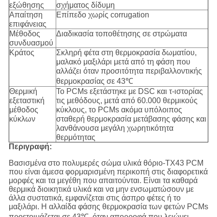
εξώθησης
σχήματος δίδυμη
Απαίτηση
Επίπεδο χωρίς corrugation
επιφάνειας
Μέθοδος
Διαδικασία τοποθέτησης σε στρώματα
συνδυασμού
Κράτος
Σκληρή φέτα στη θερμοκρασία δωματίου,
μαλακό μαξιλάρι μετά από τη φάση που
αλλάζει όταν προσιτότητα περιβαλλοντικής
θερμοκρασίας σε 43℃
Θερμική
Το PCMs εξετάστηκε με DSC και τ-ιστορίας
εξεταστική
τις μεθόδους, μετά από 60.000 θερμικούς
μέθοδος
κύκλους, το PCMs ακόμα υπόλοιπος
κύκλων
σταθερή θερμοκρασία μετάβασης φάσης και
λανθάνουσα μεγάλη χωρητικότητα
θερμότητας
Περιγραφή:
Βασισμένα στο πολυμερές σώμα υλικά θόριο-TX43 PCM
που είναι άμεσα φορμαρισμένη περικοπή στις διαφορετικά
μορφές και τα μεγέθη που απαιτούνται. Είναι τα καθαρά
θερμικά διοικητικά υλικά και να μην ενσωματώσουν με
άλλα συστατικά, εμφανίζεται στις άσπρο φέτες ή το
μαξιλάρι. Η αλλαίδα φάσης θερμοκρασία των φετών PCMs
προετοιμάζεται σε 43℃, όταν απορροφά που λειώνει,