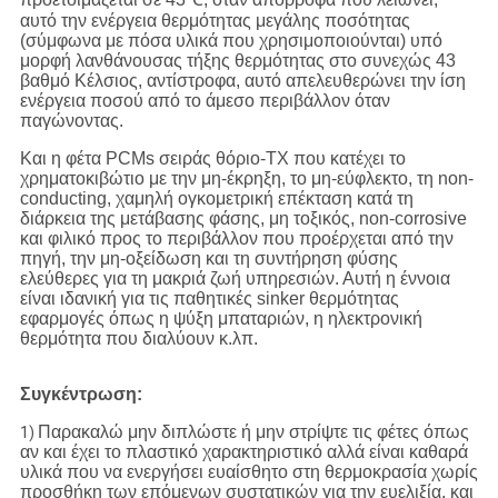
αυτό την ενέργεια θερμότητας μεγάλης ποσότητας
(σύμφωνα με πόσα υλικά που χρησιμοποιούνται) υπό
μορφή λανθάνουσας τήξης θερμότητας στο συνεχώς 43
βαθμό Κέλσιος, αντίστροφα, αυτό απελευθερώνει την ίση
ενέργεια ποσού από το άμεσο περιβάλλον όταν
παγώνοντας.
Και η φέτα PCMs σειράς θόριο-TX που κατέχει το
χρηματοκιβώτιο με την μη-έκρηξη, το μη-εύφλεκτο, τη non-
conducting, χαμηλή ογκομετρική επέκταση κατά τη
διάρκεια της μετάβασης φάσης, μη τοξικός, non-corrosive
και φιλικό προς το περιβάλλον που προέρχεται από την
πηγή, την μη-οξείδωση και τη συντήρηση φύσης
ελεύθερες για τη μακριά ζωή υπηρεσιών. Αυτή η έννοια
είναι ιδανική για τις παθητικές sinker θερμότητας
εφαρμογές όπως η ψύξη μπαταριών, η ηλεκτρονική
θερμότητα που διαλύουν κ.λπ.
Συγκέντρωση:
Παρακαλώ μην διπλώστε ή μην στρίψτε τις φέτες όπως
1)
αν και έχει το πλαστικό χαρακτηριστικό αλλά είναι καθαρά
υλικά που να ενεργήσει ευαίσθητο στη θερμοκρασία χωρίς
προσθήκη των επόμενων συστατικών για την ευελιξία, και