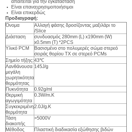
απαιτείται για την εγκατάσταση
Είναι επαναχρησιμοποιήσιμοι
Είναι επικερδώς
Προδιαγραφή:
Όνομα
Αλλαγή φάσης δροσίζοντας μαξιλάρι το
/Slice
Διάσταση
συνδυασμός 280mm (L) x190mm (W)
x0.5mm (Τ) *2PCS
Υλικό PCM
Βασισμένο στο πολυμερές σώμα στερεό
σειράς θορίου TX σε στερεό PCMs
Σημείο τήξης:
43℃
Λανθάνουσα
145J/g
μεγάλη
χωρητικότητα
θερμότητας
Πυκνότητα
0.92g/ml
Θερμική
0.3W/m.K
αγωγιμότητα
Συγκεκριμένη
2.0J/g.K
θερμότητα
Τάση
>5000V
διακοπής
Μέθοδος
Πλαστική διαδικασία εξώθησης βιδών