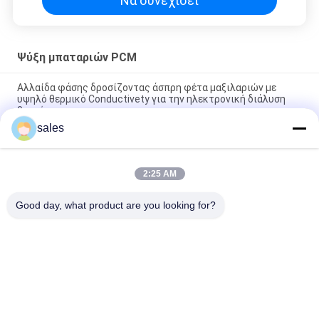
Να συνεχίσει
Ψύξη μπαταριών PCM
Αλλαίδα φάσης δροσίζοντας άσπρη φέτα μαξιλαριών με
υψηλό θερμικό Conductivety για την ηλεκτρονική διάλυση
θερμότητας
sales
Μη εκρηκτική ψύξη μπαταριών 55 βαθμού συνδυασμένη
γραφίτης PCM
2:25 AM
Θερμική ψύξη μπαταριών θερμικής αγωγιμότητας PCM
δραπέτη υψηλή
Good day, what product are you looking for?
Λαϊκή κατηγορία
Όλα
Τοποθετημένο Σε 
Βιο Βασισμένο PCM
Κάψα PCM
Microencapsulated 