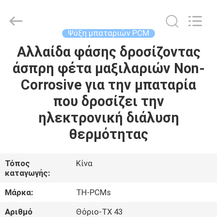
Thermal
New
energy
Technology
co.,ltd.
Ψύξη μπαταριών PCM
All
Rights
Αλλαίδα φάσης δροσίζοντας
ΣΠΊΤΙ
Reserved.
άσπρη φέτα μαξιλαριών Non-
ΠΡΟΪΌΝΤΑ
Corrosive για την μπαταρία
που δροσίζει την
ΠΕΡΊΠΟΥ
ηλεκτρονική διάλυση
ΕΜΕΊΣ
θερμότητας
ΓΎΡΟΣ
Τόπος
Κίνα
καταγωγής:
ΕΡΓΟΣΤΑΣΊΩΝ
Μάρκα:
TH-PCMs
ΠΟΙΟΤΙΚΌΣ
Αριθμό
Θόριο-TX 43