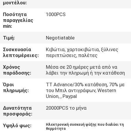
ΈΛΕΓΧΟΣ
μοντέλου:
Ποσότητα
1000PCS
παραγγελίας
ΜΑΣ
min:
ΕΛΆΤΕ
Τιμή:
Negotiatable
ΣΕ
Συσκευασία
Κιβώτια, χαρτοκιβώτια, ξύλινες
ΕΠΑΦΉ
λεπτομέρειες:
περιπτώσεις, παλέτες
ΜΕ
Χρόνος
Μέσα σε 20 ημέρες μετά από να
παράδοσης:
λάβει την πληρωμή ή την κατάθεση
ΕΙΔΉΣΕΙΣ
Όροι
TT Advance/30% κατάθεση, 70% με
πληρωμής:
του Μπιλ αντιγράφων, Western
Union, , Paypal
ΠΕΡΙΠΤΏΣΕΙΣ
Δυνατότητα
20000PCS το μήνα
προσφοράς:
SITEMAP
Υψηλό φως:
Ηλεκτρονική συσκευή ψύξης που διαλύει τη
θερμότητα