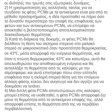
οι ιδιότητές του τρωτές στις εξωτερικές δυνάμεις.
2) Η χρησιμοποίηση της κολλητικής ταινίας για να
συνδέσει τις φέτες PCMs με τα αντικείμενα είναι μια από τη
μέθοδο προσαρτήματος, η ιδέα προσπαθεί να πάρει όσο
το δυνατόν περισσότερο την επαφή της επιφάνειας των
φετών και των αντικειμένων PCMs, να επιτρέψει να
αποκτηθεί η βελτιστοποιημένη αποτελεσματικότητα
διασκεδασμού θερμότητας
3) Κατά τη διάρκεια της δοκιμής, οι φέτες PCMs θα
διέλθουν τη θέση του σκληρού στερεού στο μαλακό
στερεό σε μακροσκοπικό όταν προσιτότητα θερμοκρασίας
σε 43℃, μέσα απορροφά την ενέργεια θερμότητας, και
όταν η πτώση θερμοκρασίας 43℃ και κατωτέρω, αυτό θα
απελευθερώσει την αποθηκευμένη ενέργεια και θα
ανταλλάξει τη θερμότητα από τις καλύψεις με την
ατμόσφαιρα, και αυτό επιστρέφει πίσω στην επίπεδη
επιφάνεια που η σκληρή στερεά θέση για τον επόμενο
αλλαγη φάσης κύκλο, δεν ανησυχεί και δεν αγγίζει για να
δοκιμάσει να λειάνει.
4) Μια διπλή φέτα PCMs αποτυπώσεων στις καλύψεις
μπορεί επίσης να υιοθετηθεί, η φέτα PCMs απορροφά όχι
μόνο τη θερμότητα από το αντικείμενο επαφής της, αλλά
απορροφά επίσης τη θερμότητα από της να περιβάλει
περιβαλλοντική.